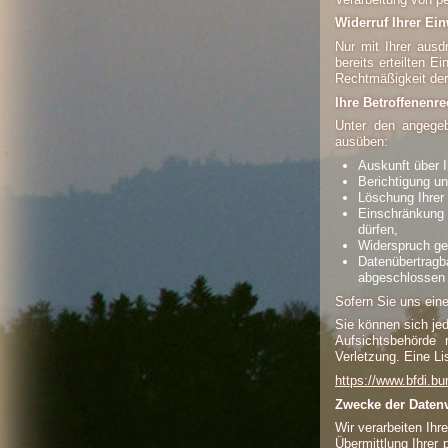
Widerruf Ihrer Ei
Nur mit Ihrer ausd
bereits erteilten E
Rechtmäßigkeit der 
Ihre Betroffenenre
Unter den angegeb
ausüben:
Auskunft über I
Berichtigung u
Löschung Ihrer
Einschränkung d
dürfen,
Widerspruch geg
Datenübertragb
abgeschlossen
Sofern Sie uns eine
Sie können sich je
Aufsichtsbehörde 
Verletzung. Eine Li
https://www.bfdi.bu
Zwecke der Datenv
Wir verarbeiten Ih
Übermittlung Ihrer 