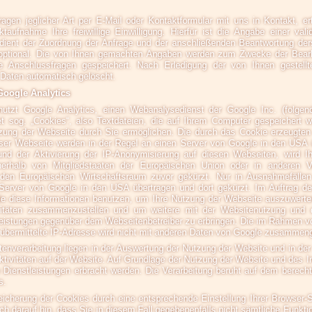
ragen jeglicher Art per E-Mail oder Kontaktformular mit uns in Kontakt, e
aufnahme Ihre freiwillige Einwilligung. Hierfür ist die Angabe einer val
e dient der Zuordnung der Anfrage und der anschließenden Beantwortung de
t optional. Die von Ihnen gemachten Angaben werden zum Zwecke der Bearb
e Anschlussfragen gespeichert. Nach Erledigung der von Ihnen gestell
Daten automatisch gelöscht.
oogle Analytics
utzt Google Analytics, einen Webanalysedienst der Google Inc. (folgen
t sog. „Cookies“, also Textdateien, die auf Ihrem Computer gespeichert 
zung der Webseite durch Sie ermöglichen. Die durch das Cookie erzeugten 
ser Webseite werden in der Regel an einen Server von Google in den USA 
rund der Aktivierung der IP-Anonymisierung auf diesen Webseiten, wird I
erhalb von Mitgliedstaaten der Europäischen Union oder in anderen V
n Europäischen Wirtschaftsraum zuvor gekürzt. Nur in Ausnahmefällen 
Server von Google in den USA übertragen und dort gekürzt. Im Auftrag des
le diese Informationen benutzen, um Ihre Nutzung der Webseite auszuwerte
vitäten zusammenzustellen und um weitere mit der Websitenutzung und d
eistungen gegenüber dem Webseitenbetreiber zu erbringen. Die im Rahmen v
übermittelte IP-Adresse wird nicht mit anderen Daten von Google zusammeng
enverarbeitung liegen in der Auswertung der Nutzung der Website und in d
ktivitäten auf der Website. Auf Grundlage der Nutzung der Website und des In
 Dienstleistungen erbracht werden. Die Verarbeitung beruht auf dem berecht
s.
icherung der Cookies durch eine entsprechende Einstellung Ihrer Browser-S
ch darauf hin, dass Sie in diesem Fall gegebenenfalls nicht sämtliche Funkt