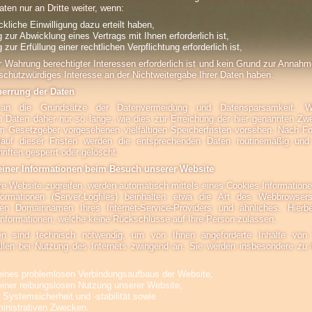
aten nur an Dritte weiter, wenn:
ckliche Einwilligung dazu erteilt haben,
g zur Abwicklung eines Vertrags mit Ihnen erforderlich ist,
 zur Erfüllung einer rechtlichen Verpflichtung erforderlich ist,
r Wahrung berechtigter Interessen erforderlich ist und kein Grund zur Annah
schutzwürdiges Interesse an der Nichtweitergabe Ihrer Daten haben.
errung der Daten
an die Grundsätze der Datenvermeidung und Datensparsamkeit. Wi
Daten daher nur so lange, wie dies zur Erreichung der hier genannten Zwec
m Gesetzgeber vorgesehenen vielfältigen Speicherfristen vorsehen. Nach Fort
auf dieser Fristen werden die entsprechenden Daten routinemäßig und
riften gesperrt oder gelöscht.
einer Informationen beim Besuch unserer Website
e Website zugreifen, werden automatisch mittels eines Cookies Informatione
formationen (Server-Logfiles) beinhalten etwa die Art des Webbrowse
en Domainnamen Ihres Internet-Service-Providers und ähnliches. Hierb
Informationen, welche keine Rückschlüsse auf Ihre Person zulassen.
nen sind technisch notwendig, um von Ihnen angeforderte Inhalte von 
fallen bei Nutzung des Internets zwingend an. Sie werden insbesondere zu
 eines problemlosen Verbindungsaufbaus der Website,
einer reibungslosen Nutzung unserer Website,
Systemsicherheit und -stabilität sowie
ministrativen Zwecken.