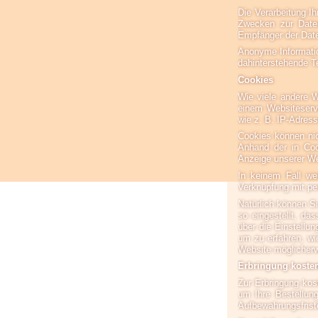
Die Verarbeitung I
Zwecken zur Date
Empfänger der Daten
Anonyme Information
dahinterstehende T
Cookies
Wie viele andere W
einem Websiteserve
wie z. B. IP-Adres
Cookies können ni
Anhand der in Cook
Anzeige unserer We
In keinem Fall we
Verknüpfung mit pe
Natürlich können S
so eingestellt, da
über die Einstellun
um zu erfahren, wi
Website möglicherw
Erbringung kosten
Zur Erbringung kos
um Ihre Bestellun
Aufbewahrungsfrist