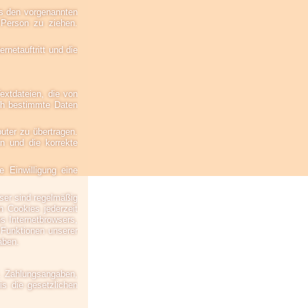
us den vorgenannten
Person zu ziehen.
rnetauftritt und die
extdateien, die von
sch bestimmte Daten
ter zu übertragen.
rn und die korrekte
 Einwilligung eine
ser sind regelmäßig
n Cookies jederzeit
es Internetbrowsers,
 Funktionen unserer
aben.
B. Zahlungsangaben,
s die gesetzlichen