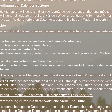
nwilligung zur Datenverarbeitung
rücklichen Einwilligung sind einige Vorgänge der Datenverarbeitung möglich.
inwilligung ist jederzeit möglich. Für den Widerruf genügt eine formlose Mittei
bis zum Widerruf erfolgten Datenverarbeitung bleibt vom Widerruf unberührt
chte
enen Kontaktdaten unseres Datenschutzbeauftragten können Sie jederze
hre bei uns gespeicherten Daten und deren Verarbeitung,
nrichtiger personenbezogener Daten,
 bei uns gespeicherten Daten,
er Datenverarbeitung, sofern wir Ihre Daten aufgrund gesetzlicher Pflichten
en die Verarbeitung Ihrer Daten bei uns und
arkeit, sofern Sie in die Datenverarbeitung eingewilligt haben oder ein
 haben.
 Einwilligung erteilt haben, können Sie diese jederzeit mit Wirkung für die Zuk
derzeit mit einer Beschwerde an die für Sie zuständige Aufsichtsbehörde wend
richtet sich nach dem Bundesland Ihres Wohnsitzes, Ihrer Arbeit ode
ste der Aufsichtsbehörden (für den nichtöffentlichen Bereich) mit Anschrift fin
nd.de/DE/Infothek/Anschriften_Links/anschriften_links-node.html
.
erarbeitung durch die verantwortliche Stelle und Dritte
re personenbezogenen Daten nur zu den in dieser Datenschutzerklärung gena
persönlichen Daten an Dritte zu anderen als den genannten Zwecken findet ni