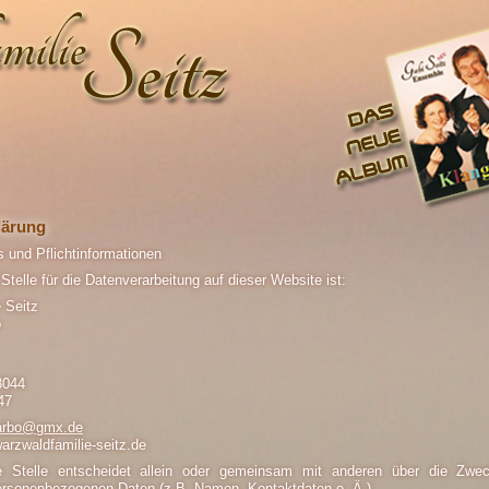
lärung
 und Pflichtinformationen
 Stelle für die Datenverarbeitung auf dieser Website ist:
 Seitz
o
3044
47
Barbo@gmx.de
rzwaldfamilie-seitz.de
he Stelle entscheidet allein oder gemeinsam mit anderen über die Zwe
ersonenbezogenen Daten (z.B. Namen, Kontaktdaten o. Ä.).