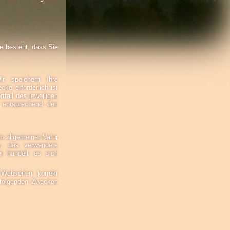
me besteht, dass Sie
r speichern Ihre
ke erforderlich ist
fall des jeweiligen
 entsprechend den
n allgemeiner Natur
rs, das verwendete
ei handelt es sich
Webseiten korrekt
 folgenden Zwecken