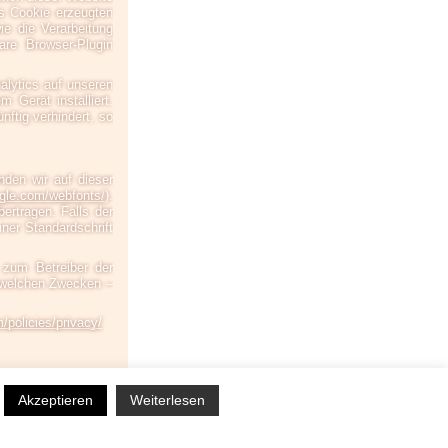
s Cookie erzeugten
e die Verarbeitung
are Browser-Plugin
alytics auf unseren
m Gerät installiert.
ftig verhindert, so
nden wir auf dieser
gle.com/webfonts/
).
rtragen. Falls der
iner Standardschrift
g zum Betreiber der
zu welchen Zwecken –
/policies/privacy/
Akzeptieren
Weiterlesen