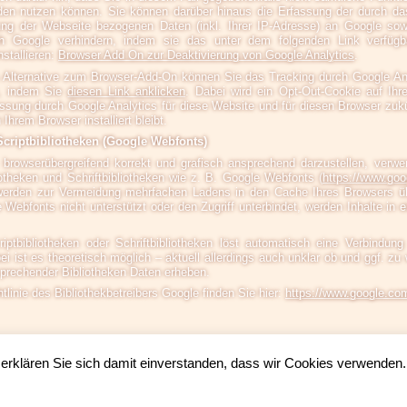
rden nutzen können. Sie können darüber hinaus die Erfassung der durch da
ung der Webseite bezogenen Daten (inkl. Ihrer IP-Adresse) an Google sowi
h Google verhindern, indem sie das unter dem folgenden Link verfügb
nstallieren:
Browser Add On zur Deaktivierung von Google Analytics
.
s Alternative zum Browser-Add-On können Sie das Tracking durch Google An
n, indem Sie
diesen Link anklicken
. Dabei wird ein Opt-Out-Cookie auf Ihre
assung durch Google Analytics für diese Website und für diesen Browser zukün
Ihrem Browser installiert bleibt.
criptbibliotheken (Google Webfonts)
browserübergreifend korrekt und grafisch ansprechend darzustellen, verwe
iotheken und Schriftbibliotheken wie z. B. Google Webfonts (
https://www.goo
erden zur Vermeidung mehrfachen Ladens in den Cache Ihres Browsers übe
Webfonts nicht unterstützt oder den Zugriff unterbindet, werden Inhalte in e
iptbibliotheken oder Schriftbibliotheken löst automatisch eine Verbindun
ei ist es theoretisch möglich – aktuell allerdings auch unklar ob und ggf. 
sprechender Bibliotheken Daten erheben.
tlinie des Bibliothekbetreibers Google finden Sie hier:
https://www.google.com
erklären Sie sich damit einverstanden, dass wir Cookies verwenden.