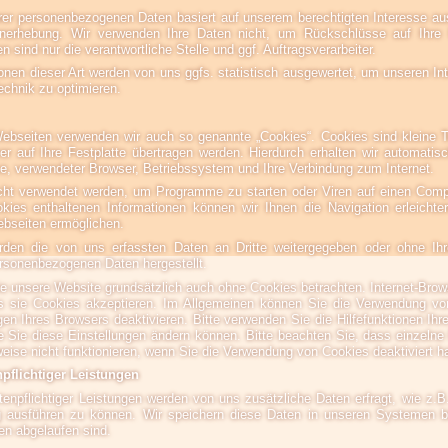
hrer personenbezogenen Daten basiert auf unserem berechtigten Interesse a
nerhebung. Wir verwenden Ihre Daten nicht, um Rückschlüsse auf Ihre 
 sind nur die verantwortliche Stelle und ggf. Auftragsverarbeiter.
en dieser Art werden von uns ggfs. statistisch ausgewertet, um unseren Inte
echnik zu optimieren.
ebseiten verwenden wir auch so genannte „Cookies“. Cookies sind kleine T
r auf Ihre Festplatte übertragen werden. Hierdurch erhalten wir automati
se, verwendeter Browser, Betriebssystem und Ihre Verbindung zum Internet.
cht verwendet werden, um Programme zu starten oder Viren auf einen Compu
ies enthaltenen Informationen können wir Ihnen die Navigation erleichte
bseiten ermöglichen.
rden die von uns erfassten Daten an Dritte weitergegeben oder ohne Ihre
rsonenbezogenen Daten hergestellt.
ie unsere Website grundsätzlich auch ohne Cookies betrachten. Internet-Brow
ss sie Cookies akzeptieren. Im Allgemeinen können Sie die Verwendung vo
gen Ihres Browsers deaktivieren. Bitte verwenden Sie die Hilfefunktionen Ihr
e Sie diese Einstellungen ändern können. Bitte beachten Sie, dass einzelne
eise nicht funktionieren, wenn Sie die Verwendung von Cookies deaktiviert h
pflichtiger Leistungen
tenpflichtiger Leistungen werden von uns zusätzliche Daten erfragt, wie z.
g ausführen zu können. Wir speichern diese Daten in unseren Systemen bi
en abgelaufen sind.