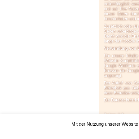
vollumfänglich we
und auf Ihre Nutz
dieser Daten durc
herunterladen und i
Zusätzlich oder al
Seiten unterbinde
Damit wird die Erf
lange das Cookie in 
Verwendung von S
Um unsere Inhalte 
Website Scriptbibl
Google Webfonts w
Browser die Google 
angezeigt.
Der Aufruf von Scr
Bibliothek aus. Dab
dass Betreiber ent
Die Datenschutzrich
Seiten: 1
2
Mit der Nutzung unserer Website 