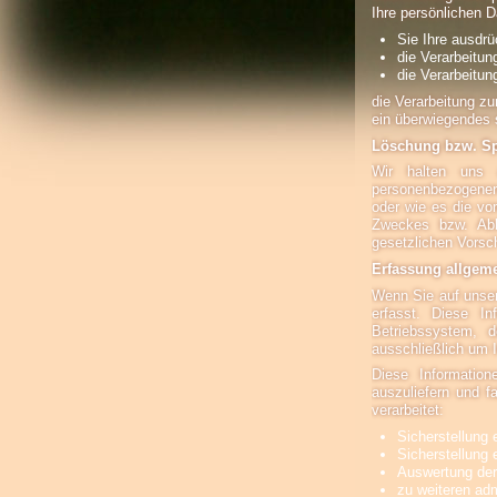
Ihre persönlichen D
Sie Ihre ausdrü
die Verarbeitun
die Verarbeitung
die Verarbeitung zu
ein überwiegendes 
Löschung bzw. Sp
Wir halten uns 
personenbezogenen 
oder wie es die vo
Zweckes bzw. Abl
gesetzlichen Vorsch
Erfassung allgem
Wenn Sie auf unser
erfasst. Diese In
Betriebssystem, d
ausschließlich um 
Diese Informatio
auszuliefern und 
verarbeitet:
Sicherstellung
Sicherstellung 
Auswertung der 
zu weiteren ad