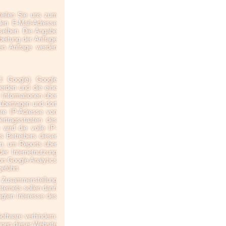
rteilen Sie uns zum
iden E-Mail-Adresse
rselben. Die Angabe
eitung der Anfrage
ten Anfrage werden
d: Google). Google
werden und die eine
Informationen über
übertragen und dort
hre IP-Adresse von
ertragsstaaten des
wird die volle IP-
 Betreibers dieser
n, um Reports über
er Internetnutzung
on Google Analytics
eführt.
er Zusammenstellung
ternets sollen dann
igten Interesse des
oftware verhindern;
ionen dieser Website