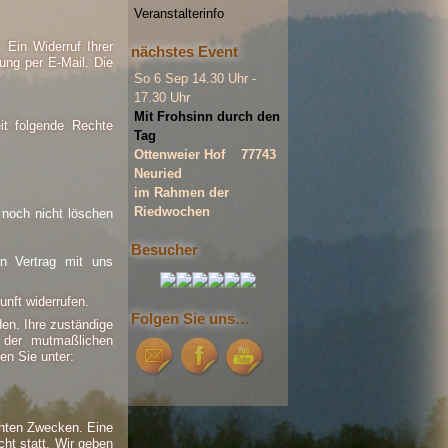
Veranstalterinfo
 Ein Widerruf Ihrer
nächstes Event
lung per E-Mail. Die
So 6 Sep
14.30 Uhr -
17.30 Uhr
Mit Frohsinn durch den
it folgende Rechte
Tag
Ottenweier Hof 77743
Neuried
im Rahmen der
Riedwochen
 noch nicht löschen
Besucher
en Vertrag mit uns
unft widerrufen.
Folgen Sie uns…
en. Ihre zuständige
r der mutmaßlichen
den Sie unter:
nnten Zwecken. Eine
cht statt. Wir geben