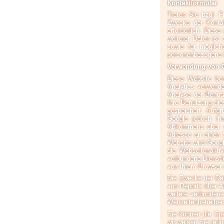
Kontaktformular
Treten Sie bzgl. F
Zwecke der Kontakt
erforderlich. Dies
weiterer Daten is
sowie für möglich
personenbezogene 
Verwendung von G
Diese Website ben
Analytics verwende
Analyse der Benut
Ihre Benutzung die
gespeichert. Aufg
Google jedoch inn
Abkommens über de
Adresse an einen 
Website wird Goog
die Webseitenakti
verbundene Dienstl
von Ihrem Browser 
Die Zwecke der Dat
von Reports über A
weitere verbundene
Webseitenbetreiber
Sie können die Spe
wir weisen Sie jedo